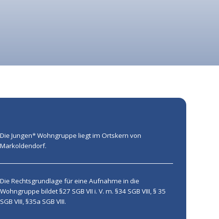
Die Jungen* Wohngruppe liegt im Ortskern von
Markoldendorf.
Die Rechtsgrundlage für eine Aufnahme in die
Wohngruppe bildet §27 SGB VII i. V. m. §34 SGB VIII, § 35
SGB VIII, §35a SGB VIII.