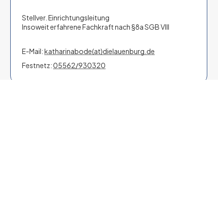
Stellver. Einrichtungsleitung
Insoweit erfahrene Fachkraft nach §8a SGB VIII
E-Mail:
katharinabode(at)dielauenburg.de
Festnetz:
05562/930320