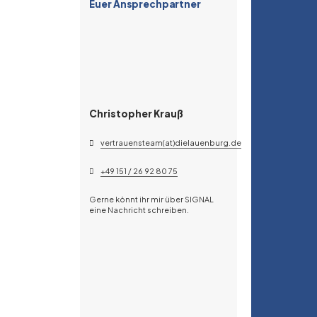
Euer Ansprechpartner
Christopher Krauß
vertrauensteam(at)dielauenburg.de
+49 151 / 26 92 80 75
Gerne könnt ihr mir über SIGNAL
eine Nachricht schreiben.