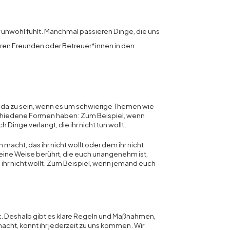
r unwohl fühlt. Manchmal passieren Dinge, die uns
uren Freunden oder Betreuer*innen in den
en da zu sein, wenn es um schwierige Themen wie
schiedene Formen haben: Zum Beispiel, wenn
inge verlangt, die ihr nicht tun wollt.
macht, das ihr nicht wollt oder dem ihr nicht
eine Weise berührt, die euch unangenehm ist,
ihr nicht wollt. Zum Beispiel, wenn jemand euch
ühlt. Deshalb gibt es klare Regeln und Maßnahmen,
acht, könnt ihr jederzeit zu uns kommen. Wir