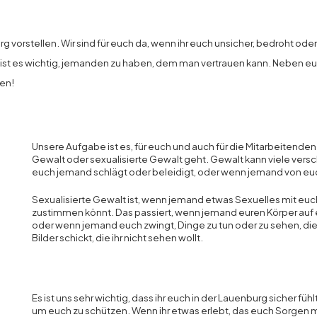
 vorstellen. Wir sind für euch da, wenn ihr euch unsicher, bedroht ode
 ist es wichtig, jemanden zu haben, dem man vertrauen kann. Neben e
en!
Unsere Aufgabe ist es, für euch und auch für die Mitarbeitend
Gewalt oder sexualisierte Gewalt geht. Gewalt kann viele ver
euch jemand schlägt oder beleidigt, oder wenn jemand von euch D
Sexualisierte Gewalt ist, wenn jemand etwas Sexuelles mit euch 
zustimmen könnt. Das passiert, wenn jemand euren Körper auf 
oder wenn jemand euch zwingt, Dinge zu tun oder zu sehen, die 
Bilder schickt, die ihr nicht sehen wollt.
Es ist uns sehr wichtig, dass ihr euch in der Lauenburg sicher f
um euch zu schützen. Wenn ihr etwas erlebt, das euch Sorgen m