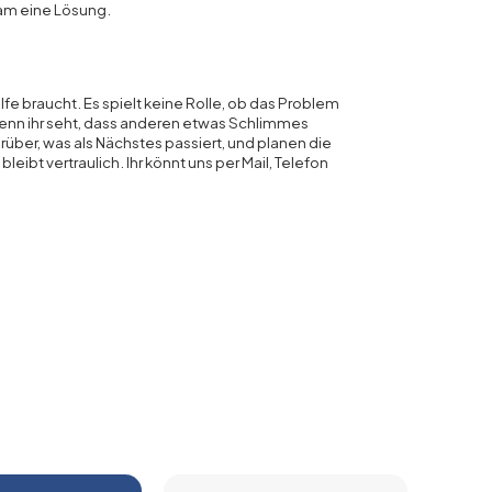
am eine Lösung.
lfe braucht. Es spielt keine Rolle, ob das Problem
enn ihr seht, dass anderen etwas Schlimmes
über, was als Nächstes passiert, und planen die
bleibt vertraulich. Ihr könnt uns per Mail, Telefon