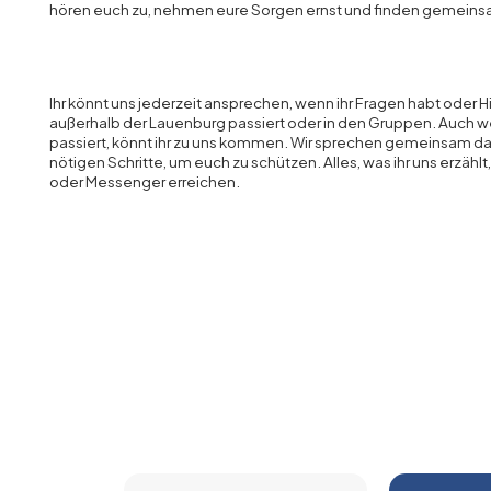
hören euch zu, nehmen eure Sorgen ernst und finden gemeins
Ihr könnt uns jederzeit ansprechen, wenn ihr Fragen habt oder Hi
außerhalb der Lauenburg passiert oder in den Gruppen. Auch w
passiert, könnt ihr zu uns kommen. Wir sprechen gemeinsam dar
nötigen Schritte, um euch zu schützen. Alles, was ihr uns erzählt, 
oder Messenger erreichen.