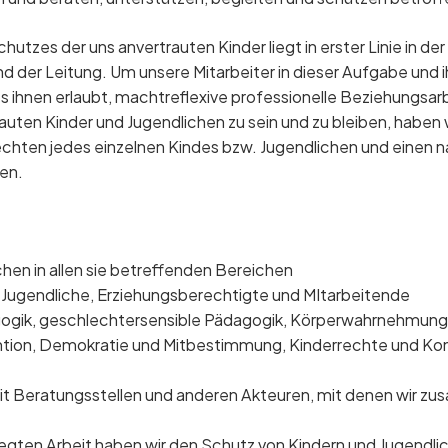
utzes der uns anvertrauten Kinder liegt in erster Linie in d
und der Leitung. Um unsere Mitarbeiter in dieser Aufgabe und
 ihnen erlaubt, machtreflexive professionelle Beziehungsarbei
uten Kinder und Jugendlichen zu sein und zu bleiben, haben 
Rechten jedes einzelnen Kindes bzw. Jugendlichen und einen 
len.
chen in allen sie betreffenden Bereichen
 Jugendliche, Erziehungsberechtigte und MItarbeitende
gogik, geschlechtersensible Pädagogik, Körperwahrnehmung,
tion, Demokratie und Mitbestimmung, Kinderrechte und Konfl
it Beratungsstellen und anderen Akteuren, mit denen wir z
egten Arbeit haben wir den Schutz von Kindern und Jugendlich