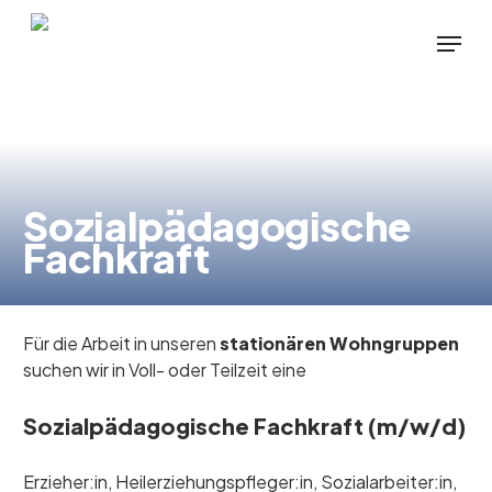
Skip
Menu
to
main
content
Sozialpädagogische
Fachkraft
Für die Arbeit in unseren
stationären Wohngruppen
suchen wir in Voll- oder Teilzeit eine
Sozialpädagogische Fachkraft (m/w/d)
Erzieher:in, Heilerziehungspfleger:in, Sozialarbeiter:in,